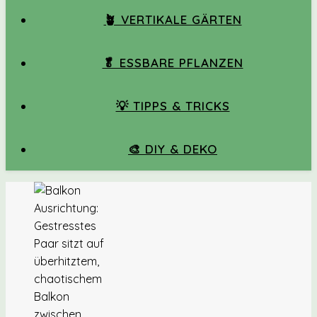
🪴 VERTIKALE GÄRTEN
🥬 ESSBARE PFLANZEN
💡 TIPPS & TRICKS
🎨 DIY & DEKO