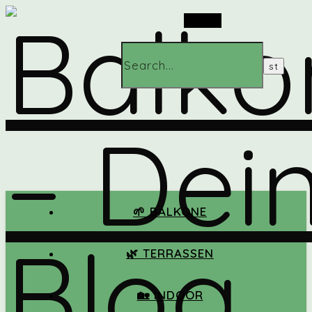
Search
🌱 BALKONE
🌿 TERRASSEN
🏡 INDOOR