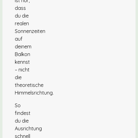
ist nur,
dass
du die
realen
Sonnenzeiten
auf
deinem
Balkon
kennst
– nicht
die
theoretische
Himmelsrichtung.
So
findest
du die
Ausrichtung
schnell