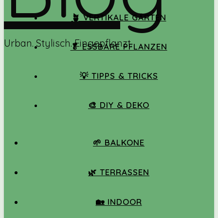
🪴 VERTIKALE GÄRTEN
Urban. Stylisch. Eingepflanzt.
🥬 ESSBARE PFLANZEN
💡 TIPPS & TRICKS
🎨 DIY & DEKO
🌱 BALKONE
🌿 TERRASSEN
🏡 INDOOR