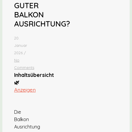
GUTER
BALKON
AUSRICHTUNG?
20.
Januar
2026
/
No
Comments
Inhaltsübersicht
🌿
Anzeigen
Die
Balkon
Ausrichtung