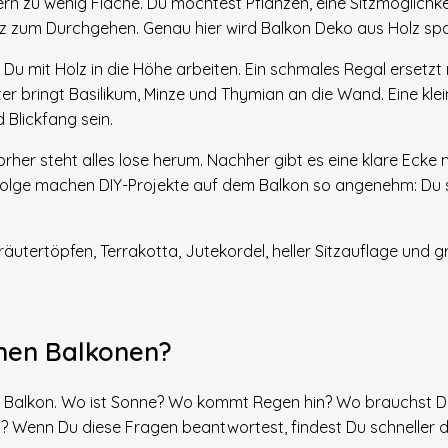
n zu wenig Fläche. Du möchtest Pflanzen, eine Sitzmöglichkeit
atz zum Durchgehen. Genau hier wird Balkon Deko aus Holz sp
t Du mit Holz in die Höhe arbeiten. Ein schmales Regal ersetz
er bringt Basilikum, Minze und Thymian an die Wand. Eine kle
 Blickfang sein.
rher steht alles lose herum. Nachher gibt es eine klare Ecke m
rfolge machen DIY-Projekte auf dem Balkon so angenehm: Du si
inen Balkonen?
inen Balkon. Wo ist Sonne? Wo kommt Regen hin? Wo brauchst 
t? Wenn Du diese Fragen beantwortest, findest Du schneller