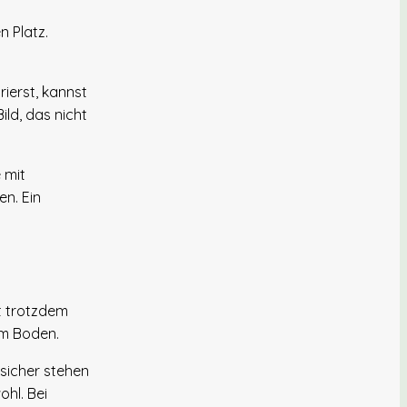
n Platz.
ierst, kannst
ild, das nicht
 mit
n. Ein
gt trotzdem
em Boden.
 sicher stehen
hl. Bei