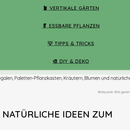
🪴 VERTIKALE GÄRTEN
🥬 ESSBARE PFLANZEN
💡 TIPPS & TRICKS
🎨 DIY & DEKO
Bildquelle: Bild gene
 NATÜRLICHE IDEEN ZUM