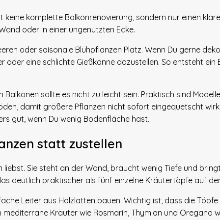
st keine komplette Balkonrenovierung, sondern nur einen klare
 Wand oder in einer ungenutzten Ecke.
beeren oder saisonale Blühpflanzen Platz. Wenn Du gerne dekor
r oder eine schlichte Gießkanne dazustellen. So entsteht ein B
Balkonen sollte es nicht zu leicht sein. Praktisch sind Modelle
n, damit größere Pflanzen nicht sofort eingequetscht wirke
rs gut, wenn Du wenig Bodenfläche hast.
lanzen statt zustellen
n liebst. Sie steht an der Wand, braucht wenig Tiefe und brin
das deutlich praktischer als fünf einzelne Kräutertöpfe auf d
fache Leiter aus Holzlatten bauen. Wichtig ist, dass die Töpfe
ch mediterrane Kräuter wie Rosmarin, Thymian und Oregano wo