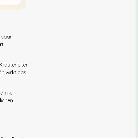
n paar
rt
Kräuterleiter
ön wirkt das
ramik,
lichen