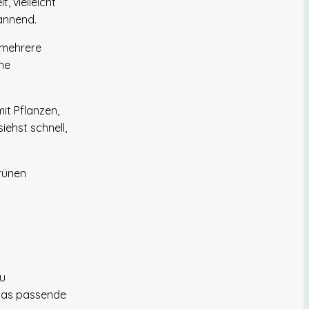
, vielleicht
annend.
t mehrere
ine
it Pflanzen,
ehst schnell,
Du
 das passende