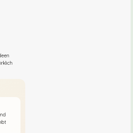
Ideen
rklich
und
ibt