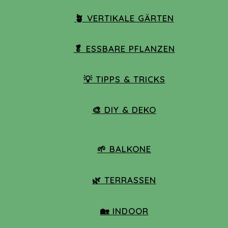
🪴 VERTIKALE GÄRTEN
🥬 ESSBARE PFLANZEN
💡 TIPPS & TRICKS
🎨 DIY & DEKO
🌱 BALKONE
🌿 TERRASSEN
🏡 INDOOR