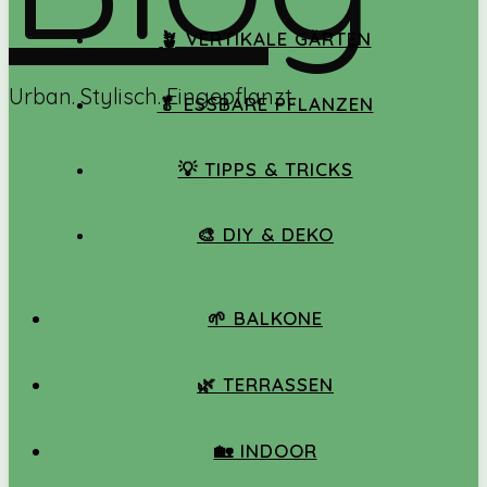
🪴 VERTIKALE GÄRTEN
Urban. Stylisch. Eingepflanzt.
🥬 ESSBARE PFLANZEN
💡 TIPPS & TRICKS
🎨 DIY & DEKO
🌱 BALKONE
🌿 TERRASSEN
🏡 INDOOR