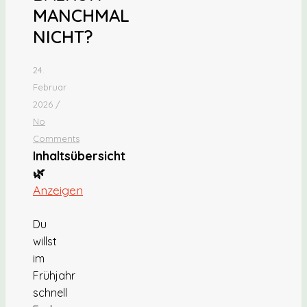
MANCHMAL
NICHT?
24.
Februar
2026
/
No
Comments
Inhaltsübersicht
🌿
Anzeigen
Du
willst
im
Frühjahr
schnell