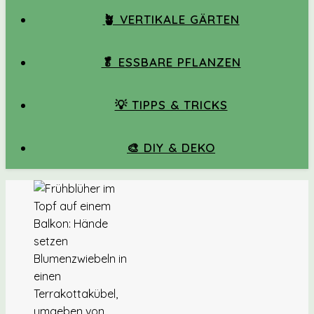
🪴 VERTIKALE GÄRTEN
🥬 ESSBARE PFLANZEN
💡 TIPPS & TRICKS
🎨 DIY & DEKO