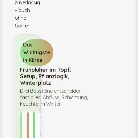
zuverlässig
– auch
ohne
Garten.
Das
Wichtigste
in Kürze
Frühblüher im Topf:
Setup, Pflanzlogik,
Winterplatz
Drei Bausteine entscheiden
fast alles: Abfluss, Schichtung,
Feuchte im Winter.
Topf-
Pflanzlogik
Winter
Check
&
Pflanztiefe
Nachblüte
nach
Abzugslöcher