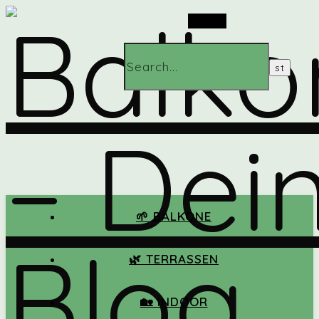
Search
🌱 BALKONE
🌿 TERRASSEN
🏡 INDOOR