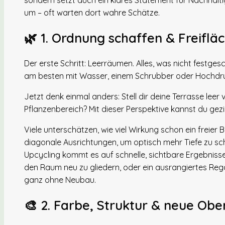
sondern setzt auch ein klares Statement für Nachhalti
um – oft warten dort wahre Schätze.
🌿 1. Ordnung schaffen & Freifl
Der erste Schritt: Leerräumen. Alles, was nicht festges
am besten mit Wasser, einem Schrubber oder Hochdruc
Jetzt denk einmal anders: Stell dir deine Terrasse leer 
Pflanzenbereich? Mit dieser Perspektive kannst du gezie
Viele unterschätzen, wie viel Wirkung schon ein freier
diagonale Ausrichtungen, um optisch mehr Tiefe zu sc
Upcycling kommt es auf schnelle, sichtbare Ergebnisse
den Raum neu zu gliedern, oder ein ausrangiertes Re
ganz ohne Neubau.
🎨 2. Farbe, Struktur & neue Obe