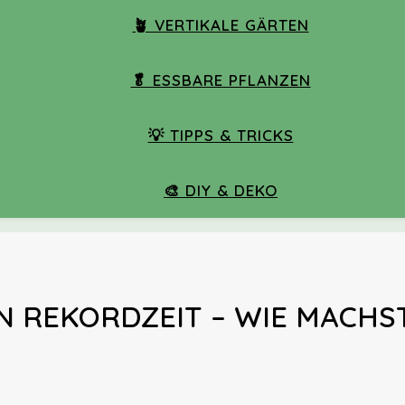
🪴 VERTIKALE GÄRTEN
🥬 ESSBARE PFLANZEN
💡 TIPPS & TRICKS
🎨 DIY & DEKO
 REKORDZEIT – WIE MACHS