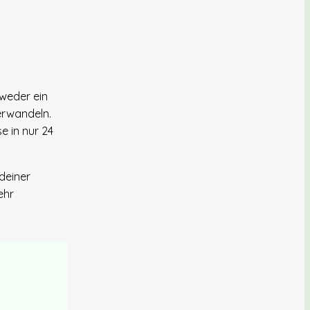
 weder ein
erwandeln.
e in nur 24
 deiner
ehr