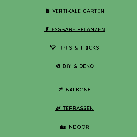
🪴 VERTIKALE GÄRTEN
🥬 ESSBARE PFLANZEN
💡 TIPPS & TRICKS
🎨 DIY & DEKO
🌱 BALKONE
🌿 TERRASSEN
🏡 INDOOR