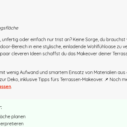
ngsfläche
r, unfertig oder einfach nur trist an? Keine Sorge, du brauchst
r-Bereich in eine stylische, einladende Wohlfühloase zu v
n paar cleveren Ideen schaffst du das Makeover deiner Terrass
e du mit wenig Aufwand und smartem Einsatz von Materialien aus
zur Deko, inklusive Tipps fürs Terrassen-Makeover. 📌 Noch m
assen
.
:
läche planen
terpretieren