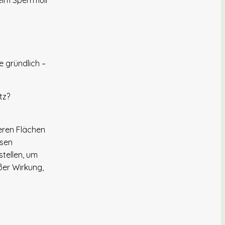
eim Sperrmüll
e gründlich –
tz?
neren Flächen
ssen
stellen, um
ßer Wirkung,