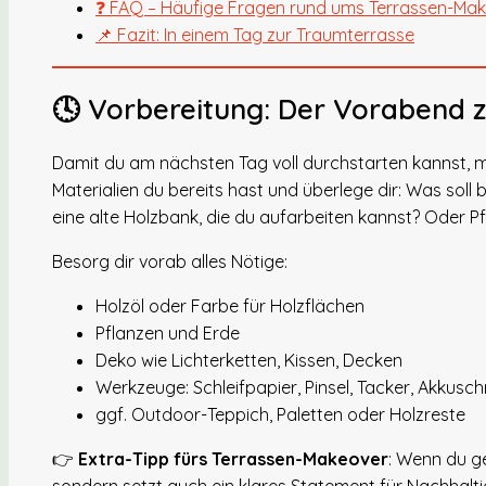
❓ FAQ – Häufige Fragen rund ums Terrassen-Ma
📌 Fazit: In einem Tag zur Traumterrasse
🕓 Vorbereitung: Der Vorabend z
Damit du am nächsten Tag voll durchstarten kannst, m
Materialien du bereits hast und überlege dir: Was soll
eine alte Holzbank, die du aufarbeiten kannst? Oder P
Besorg dir vorab alles Nötige:
Holzöl oder Farbe für Holzflächen
Pflanzen und Erde
Deko wie Lichterketten, Kissen, Decken
Werkzeuge: Schleifpapier, Pinsel, Tacker, Akkusc
ggf. Outdoor-Teppich, Paletten oder Holzreste
👉
Extra-Tipp fürs Terrassen-Makeover
: Wenn du g