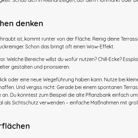
gkeit. Schau dich in Kleinanzeigen, auf dem Flohmarkt oder b
ächen denken
chraubt ist, kommt runter von der Fläche. Reinig deine Terrass
kreiniger. Schon das bringt oft einen Wow-Effekt.
vor. Welche Bereiche willst du wofür nutzen? Chill-Ecke? Esspla
lter gestalten und priorisieren.
 Blick oder eine neue Wegeführung haben kann. Nutze bei klei
haffen. Und vergiss nicht: Gerade bei einem spontanen Terra
 an. Du könntest zum Beispiel die alte Pflanzbank einfach um
gal als Sichtschutz verwenden – einfache Maßnahmen mit gro
rflächen