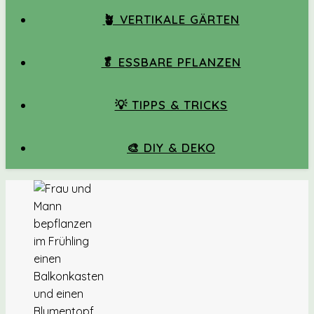
🪴 VERTIKALE GÄRTEN
🥬 ESSBARE PFLANZEN
💡 TIPPS & TRICKS
🎨 DIY & DEKO