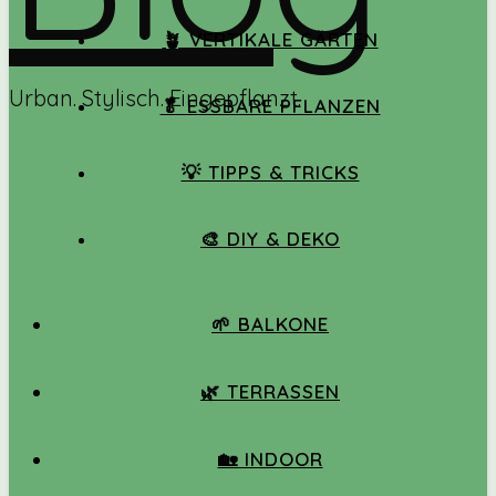
🪴 VERTIKALE GÄRTEN
Urban. Stylisch. Eingepflanzt.
🥬 ESSBARE PFLANZEN
💡 TIPPS & TRICKS
🎨 DIY & DEKO
🌱 BALKONE
🌿 TERRASSEN
🏡 INDOOR