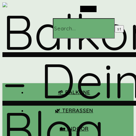
Search
🌱 BALKONE
🌿 TERRASSEN
🏡 INDOOR