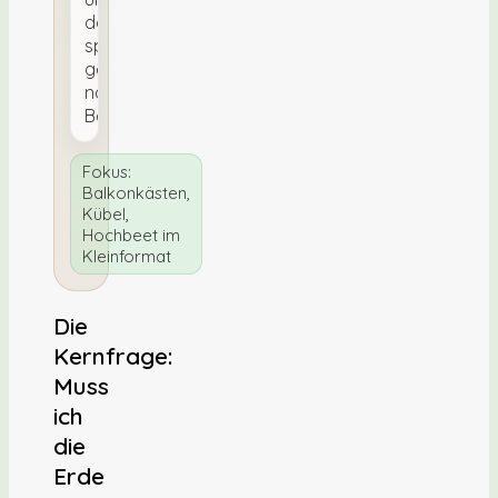
dosiere
später
gezielt
nach
Bedarf.
Fokus:
Balkonkästen,
Kübel,
Hochbeet im
Kleinformat
Die
Kernfrage:
Muss
ich
die
Erde