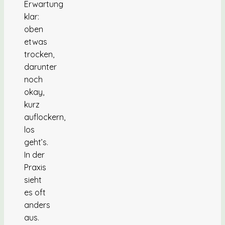
Erwartung
klar:
oben
etwas
trocken,
darunter
noch
okay,
kurz
auflockern,
los
geht’s.
In der
Praxis
sieht
es oft
anders
aus.